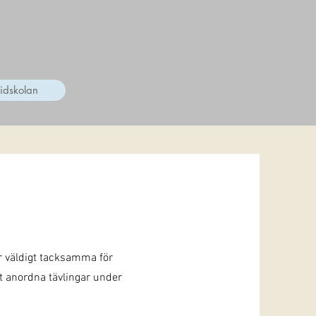
idskolan
r väldigt tacksamma för
tt anordna tävlingar under