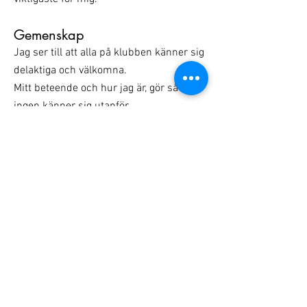
Gemenskap
Jag ser till att alla på klubben känner sig
delaktiga och välkomna.
Mitt beteende och hur jag är, gör så att
ingen känner sig utanför.
Energi
Genom att le och vara positiv skapar jag
ett klimat där alla mår bra och drivs
framåt.
Jag ser utmaningar som bränsle för att
vi ständigt ska utvecklas och bli bättre.
info@njurunda-rf.se