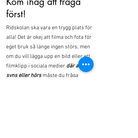
Kom ihåg att fråga
först!
Ridskolan ska vara en trygg plats för
alla! Det är okej att filma och fota för
eget bruk så länge ingen störs, men
om du vill lägga upp en bild eller ett
filmklipp i sociala medier
där andra
syns eller hörs
måste du fråga
innan. Det gäller också om du fotar
eller filmar ridlärare.
Vänligen prata med ditt barn om
dessa regler och förklara varför det
är viktigt att var och en får